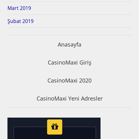
Mart 2019
Şubat 2019
Anasayfa
CasinoMaxi Giriş
CasinoMaxi 2020
CasinoMaxi Yeni Adresler