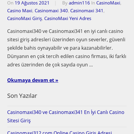
On
19 Ağustos 2021
By
admin116
In
CasinoMaxi
,
Casino Maxi
,
Casinomaxi 340
,
Casinomaxi 341
,
CasinoMaxi Giriş
,
CasinoMaxi Yeni Adres
Casinomaxi340 ve Casinomaxi341 en iyi canlı casino
sitesi giriş adresleri üzerinden oyun severler, güvenli
şekilde bahis oynayabilir ve para kazanabilirler.
Dünyanın en çok tercih edilen casino firması, iki farklı
adres üzerinden de çok sayıda oyun …
Okumaya devam et
Son Yazılar
Casinomaxi340 ve Casinomaxi341 En İyi Canlı Casino
Sitesi Giriş
Casinomaxi312.com Online Casino Giriş Adresi