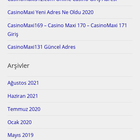
CasinoMaxi Yeni Adres Ne Oldu 2020
CasinoMaxi169 – Casino Maxi 170 – CasinoMaxi 171
Giriş
CasinoMaxi131 Güncel Adres
Arşivler
Ağustos 2021
Haziran 2021
Temmuz 2020
Ocak 2020
Mayıs 2019