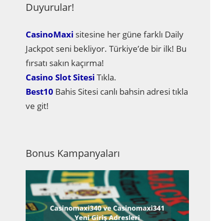
Duyurular!
CasinoMaxi
sitesine her güne farklı Daily
Jackpot seni bekliyor. Türkiye’de bir ilk! Bu
fırsatı sakın kaçırma!
Casino Slot Sitesi
Tıkla.
Best10
Bahis Sitesi canlı bahsin adresi tıkla
ve git!
Bonus Kampanyaları