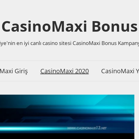
CasinoMaxi Bonus
iye'nin en iyi canlı casino sitesi CasinoMaxi Bonus Kampany
Maxi Giriş
CasinoMaxi 2020
CasinoMaxi Y