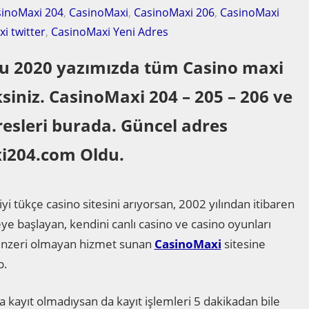
inoMaxi 204
,
CasinoMaxi
,
CasinoMaxi 206
,
CasinoMaxi
i twitter
,
CasinoMaxi Yeni Adres
u 2020 yazımızda tüm Casino maxi
ksiniz. CasinoMaxi 204 – 205 – 206 ve
resleri burada. Güncel adres
i204.com Oldu.
iyi tükçe casino sitesini arıyorsan, 2002 yılından itibaren
 başlayan, kendini canlı casino ve casino oyunları
enzeri olmayan hizmet sunan
CasinoMaxi
sitesine
p.
a kayıt olmadıysan da kayıt işlemleri 5 dakikadan bile