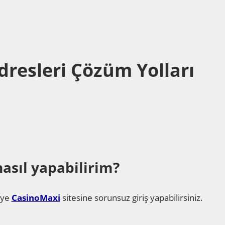
dresleri Çözüm Yolları
asıl yapabilirim?
eye
CasinoMaxi
sitesine sorunsuz giriş yapabilirsiniz.