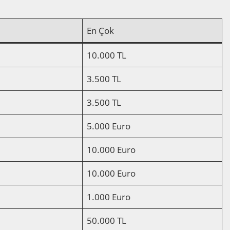
En Çok
10.000 TL
3.500 TL
3.500 TL
5.000 Euro
10.000 Euro
10.000 Euro
1.000 Euro
50.000 TL