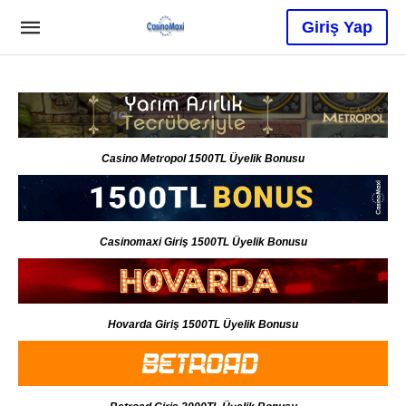
Giriş Yap
Casino Metropol 1500TL Üyelik Bonusu
Casinomaxi Giriş 1500TL Üyelik Bonusu
Hovarda Giriş 1500TL Üyelik Bonusu