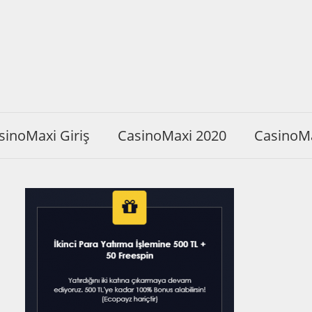
sinoMaxi Giriş
CasinoMaxi 2020
CasinoMa