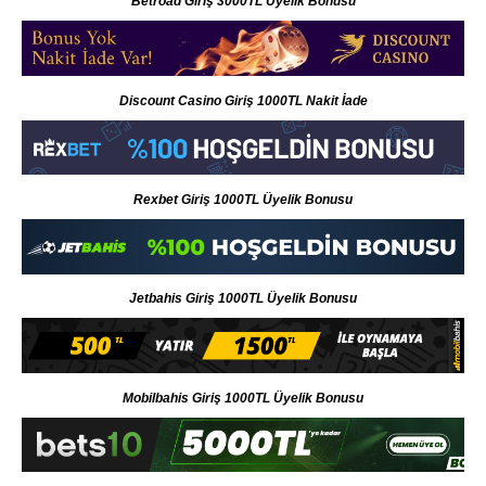
Betroad Giriş 3000TL Üyelik Bonusu
Discount Casino Giriş 1000TL Nakit İade
Rexbet Giriş 1000TL Üyelik Bonusu
Jetbahis Giriş 1000TL Üyelik Bonusu
Mobilbahis Giriş 1000TL Üyelik Bonusu