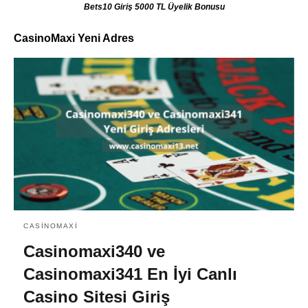
Bets10 Giriş 5000 TL Üyelik Bonusu
CasinoMaxi Yeni Adres
CASINOMAXI
Casinomaxi340 ve
Casinomaxi341 En İyi Canlı
Casino Sitesi Giriş