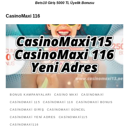
Bets10 Giriş 5000 TL Üyelik Bonusu
CasinoMaxi 116
BONUS KAMPANYALARI
CASINO MAXI
CASINOMAXI
CASINOMAXI 115
CASINOMAXI 116
CASINOMAXI BONUS
CASINOMAXI GIRIŞ
CASINOMAXI GÜNCEL
CASINOMAXI YENI ADRES
CASINOMAXI115
CASINOMAXI116