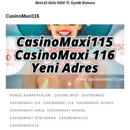
Bets10 Giriş 5000 TL Üyelik Bonusu
CasinoMaxi116
BONUS KAMPANYALARI
CASINO MAXI
CASINOMAXI
CASINOMAXI 115
CASINOMAXI 116
CASINOMAXI BONUS
CASINOMAXI GIRIŞ
CASINOMAXI GÜNCEL
CASINOMAXI YENI ADRES
CASINOMAXI115
CASINOMAXI116