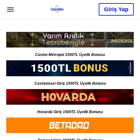
Giriş Yap
Casino Metropol 1500TL Üyelik Bonusu
Casinomaxi Giriş 1500TL Üyelik Bonusu
Hovarda Giriş 1500TL Üyelik Bonusu