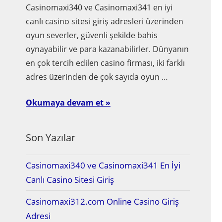
Casinomaxi340 ve Casinomaxi341 en iyi
canlı casino sitesi giriş adresleri üzerinden
oyun severler, güvenli şekilde bahis
oynayabilir ve para kazanabilirler. Dünyanın
en çok tercih edilen casino firması, iki farklı
adres üzerinden de çok sayıda oyun …
Okumaya devam et
Son Yazılar
Casinomaxi340 ve Casinomaxi341 En İyi
Canlı Casino Sitesi Giriş
Casinomaxi312.com Online Casino Giriş
Adresi