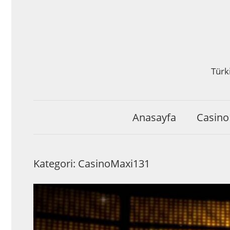
İçeriğe
geç
Türk
Anasayfa
Casino
Kategori:
CasinoMaxi131