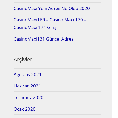
CasinoMaxi Yeni Adres Ne Oldu 2020
CasinoMaxi169 – Casino Maxi 170 –
CasinoMaxi 171 Giriş
CasinoMaxi131 Güncel Adres
Arşivler
Ağustos 2021
Haziran 2021
Temmuz 2020
Ocak 2020