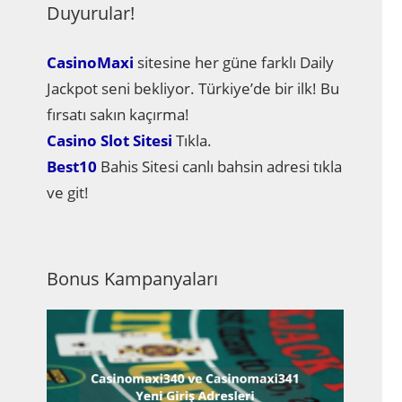
Duyurular!
CasinoMaxi
sitesine her güne farklı Daily
Jackpot seni bekliyor. Türkiye’de bir ilk! Bu
fırsatı sakın kaçırma!
Casino Slot Sitesi
Tıkla.
Best10
Bahis Sitesi canlı bahsin adresi tıkla
ve git!
Bonus Kampanyaları