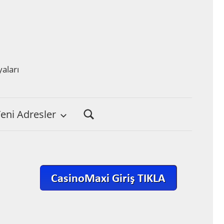
aları
eni Adresler
Ara