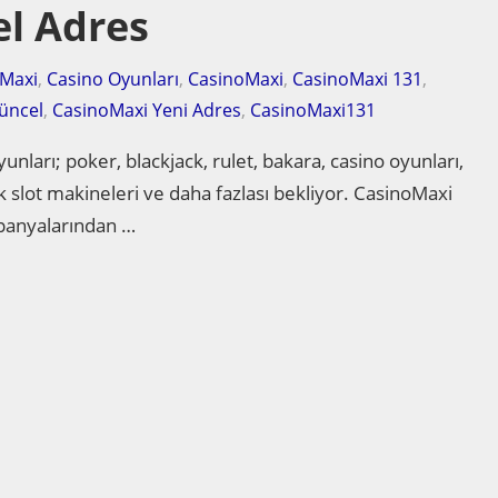
l Adres
 Maxi
,
Casino Oyunları
,
CasinoMaxi
,
CasinoMaxi 131
,
üncel
,
CasinoMaxi Yeni Adres
,
CasinoMaxi131
nları; poker, blackjack, rulet, bakara, casino oyunları,
 slot makineleri ve daha fazlası bekliyor. CasinoMaxi
mpanyalarından …