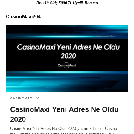
Bets10 Giriş 5000 TL Üyelik Bonusu
CasinoMaxi204
CASINOMAXI 204
CasinoMaxi Yeni Adres Ne Oldu
2020
CasinoMaxi Yeni Adres Ne Oldu 2020 yazımızda tüm Casino