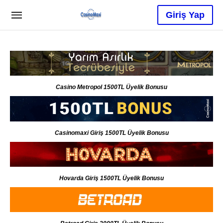
Giriş Yap
Casino Metropol 1500TL Üyelik Bonusu
Casinomaxi Giriş 1500TL Üyelik Bonusu
Hovarda Giriş 1500TL Üyelik Bonusu