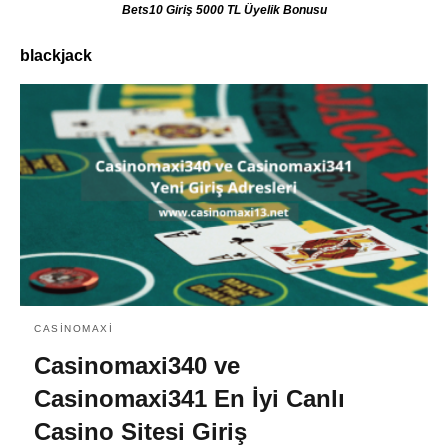
Bets10 Giriş 5000 TL Üyelik Bonusu
blackjack
CASINOMAXI
Casinomaxi340 ve
Casinomaxi341 En İyi Canlı
Casino Sitesi Giriş