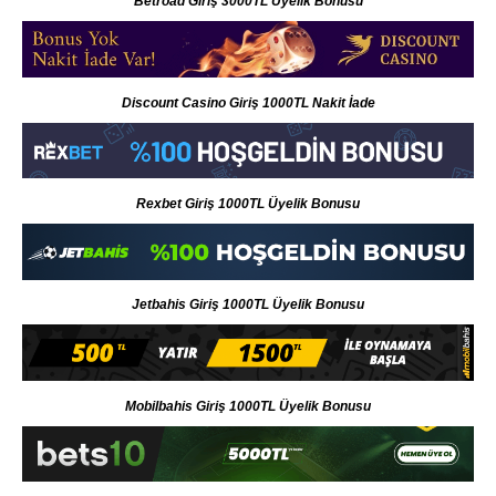
Betroad Giriş 3000TL Üyelik Bonusu
Discount Casino Giriş 1000TL Nakit İade
Rexbet Giriş 1000TL Üyelik Bonusu
Jetbahis Giriş 1000TL Üyelik Bonusu
Mobilbahis Giriş 1000TL Üyelik Bonusu