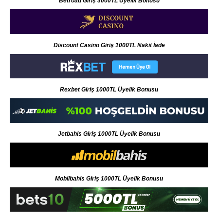
Betroad Giriş 3000TL Üyelik Bonusu
Discount Casino Giriş 1000TL Nakit İade
Rexbet Giriş 1000TL Üyelik Bonusu
Jetbahis Giriş 1000TL Üyelik Bonusu
Mobilbahis Giriş 1000TL Üyelik Bonusu