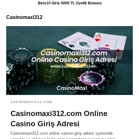
Bets10 Giriş 5000 TL Üyelik Bonusu
Casinomaxi312
CASINOMAXI312.COM
Casinomaxi312.com Online
Casino Giriş Adresi
Casinomaxi312.com online casino giriş adresi içerisinde