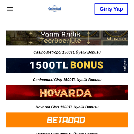
Giriş Yap
Casino Metropol 1500TL Üyelik Bonusu
Casinomaxi Giriş 1500TL Üyelik Bonusu
Hovarda Giriş 1500TL Üyelik Bonusu