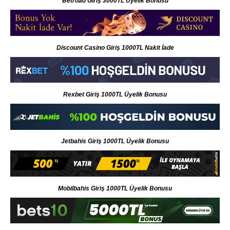
Betroad Giriş 3000TL Üyelik Bonusu
Discount Casino Giriş 1000TL Nakit İade
Rexbet Giriş 1000TL Üyelik Bonusu
Jetbahis Giriş 1000TL Üyelik Bonusu
Mobilbahis Giriş 1000TL Üyelik Bonusu