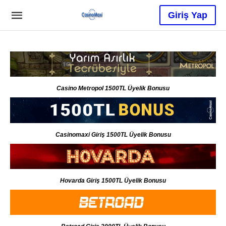
Giriş Yap
Casino Metropol 1500TL Üyelik Bonusu
Casinomaxi Giriş 1500TL Üyelik Bonusu
Hovarda Giriş 1500TL Üyelik Bonusu