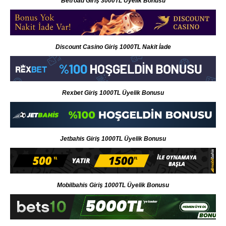
Betroad Giriş 3000TL Üyelik Bonusu
Discount Casino Giriş 1000TL Nakit İade
Rexbet Giriş 1000TL Üyelik Bonusu
Jetbahis Giriş 1000TL Üyelik Bonusu
Mobilbahis Giriş 1000TL Üyelik Bonusu