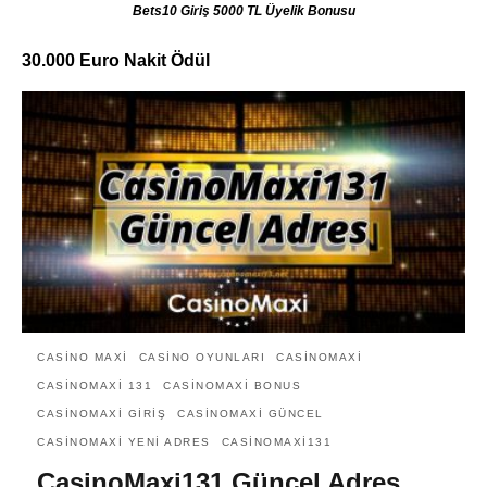
Bets10 Giriş 5000 TL Üyelik Bonusu
30.000 Euro Nakit Ödül
CASINO MAXI
CASINO OYUNLARI
CASINOMAXI
CASINOMAXI 131
CASINOMAXI BONUS
CASINOMAXI GIRIŞ
CASINOMAXI GÜNCEL
CASINOMAXI YENI ADRES
CASINOMAXI131
CasinoMaxi131 Güncel Adres