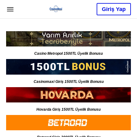
Giriş Yap
Casino Metropol 1500TL Üyelik Bonusu
Casinomaxi Giriş 1500TL Üyelik Bonusu
Hovarda Giriş 1500TL Üyelik Bonusu