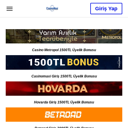
Giriş Yap
Casino Metropol 1500TL Üyelik Bonusu
Casinomaxi Giriş 1500TL Üyelik Bonusu
Hovarda Giriş 1500TL Üyelik Bonusu