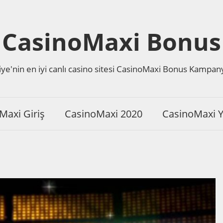
CasinoMaxi Bonus
iye'nin en iyi canlı casino sitesi CasinoMaxi Bonus Kampany
Maxi Giriş
CasinoMaxi 2020
CasinoMaxi Y