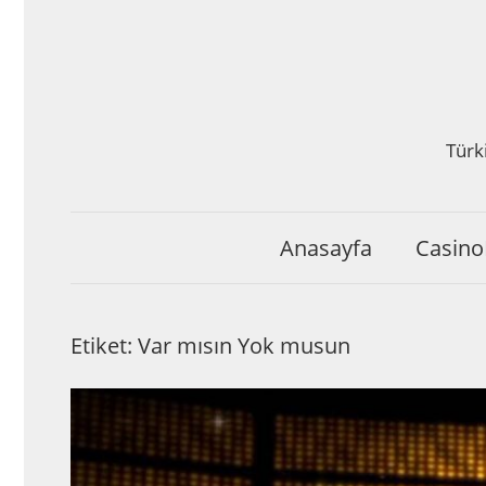
İçeriğe
geç
Türk
Anasayfa
Casino
Etiket:
Var mısın Yok musun