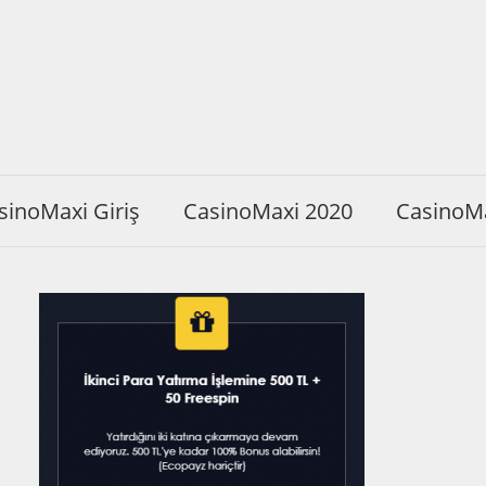
sinoMaxi Giriş
CasinoMaxi 2020
CasinoMa