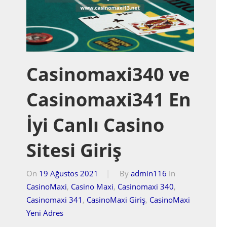
Casinomaxi340 ve
Casinomaxi341 En
İyi Canlı Casino
Sitesi Giriş
On
19 Ağustos 2021
By
admin116
In
CasinoMaxi
,
Casino Maxi
,
Casinomaxi 340
,
Casinomaxi 341
,
CasinoMaxi Giriş
,
CasinoMaxi
Yeni Adres