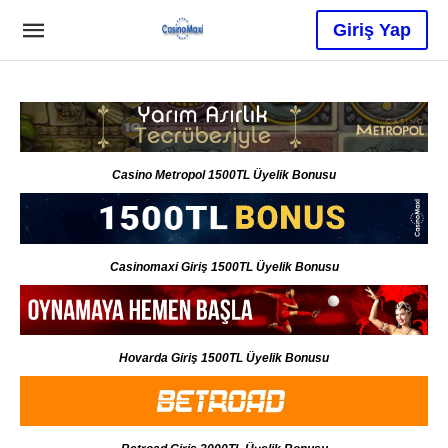
Giriş Yap
Casino Metropol 1500TL Üyelik Bonusu
Casinomaxi Giriş 1500TL Üyelik Bonusu
Hovarda Giriş 1500TL Üyelik Bonusu