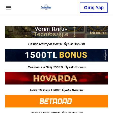
Giriş Yap
Casino Metropol 1500TL Üyelik Bonusu
Casinomaxi Giriş 1500TL Üyelik Bonusu
Hovarda Giriş 1500TL Üyelik Bonusu