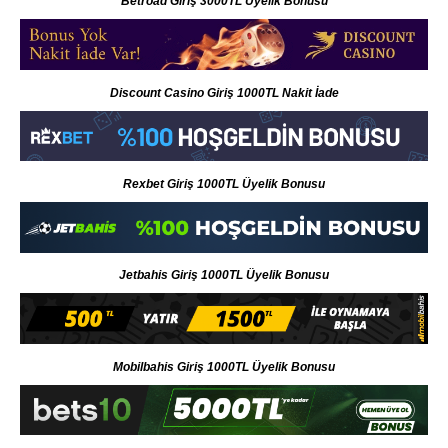
Betroad Giriş 3000TL Üyelik Bonusu
Discount Casino Giriş 1000TL Nakit İade
Rexbet Giriş 1000TL Üyelik Bonusu
Jetbahis Giriş 1000TL Üyelik Bonusu
Mobilbahis Giriş 1000TL Üyelik Bonusu