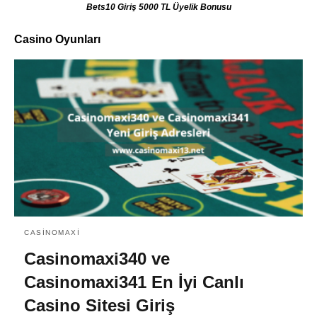
Bets10 Giriş 5000 TL Üyelik Bonusu
Casino Oyunları
CASINOMAXI
Casinomaxi340 ve
Casinomaxi341 En İyi Canlı
Casino Sitesi Giriş